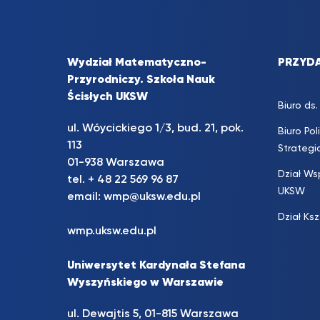
Wydział Matematyczno-
PRZYDA
Przyrodniczy. Szkoła Nauk
Ścisłych UKSW
Biuro d
ul. Wóycickiego 1/3, bud. 21, pok.
Biuro Pol
113
Strateg
01-938 Warszawa
Dział Ws
tel. + 48 22 569 96 87
UKSW
email:
wmp@uksw.edu.pl
Dział Ks
wmp.uksw.edu.pl
Uniwersytet Kardynała Stefana
Wyszyńskiego w Warszawie
ul. Dewajtis 5, 01-815 Warszawa