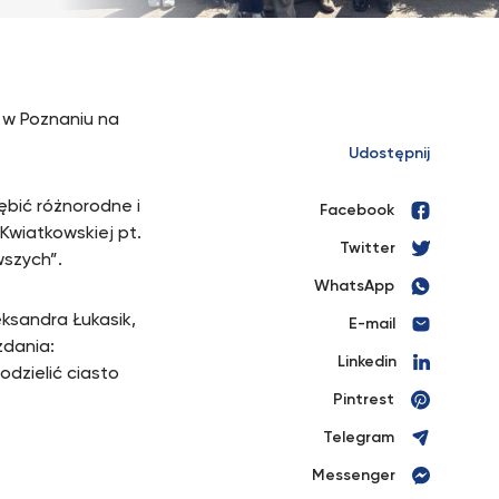
i w Poznaniu na
Udostępnij
ębić różnorodne i
Facebook
Kwiatkowskiej pt.
Twitter
wszych”.
WhatsApp
ksandra Łukasik,
E-mail
zdania:
Linkedin
dzielić ciasto
Pintrest
Telegram
Messenger