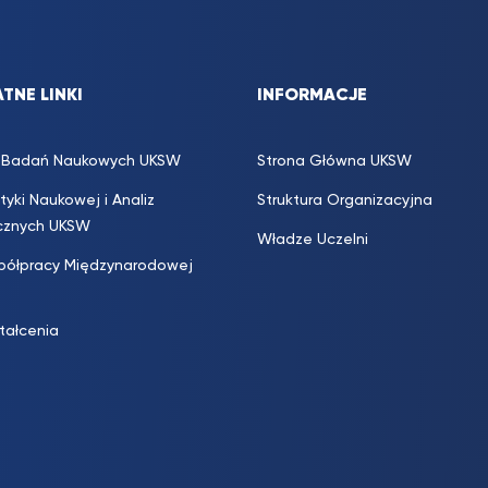
TNE LINKI
INFORMACJE
s. Badań Naukowych UKSW
Strona Główna UKSW
ityki Naukowej i Analiz
Struktura Organizacyjna
icznych UKSW
Władze Uczelni
półpracy Międzynarodowej
ztałcenia