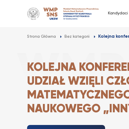
Przejdź
do
Kandydaci
treści
Kolejna konfer
Strona Główna
Bez kategorii
KOLEJNA KONFERE
UDZIAŁ WZIĘLI CZ
MATEMATYCZNEGO
NAUKOWEGO „INN