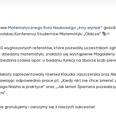
owie
Matematycznego Koła Naukowego „Inny wymiar”
gościl
olskiej Konferencji Studentów Matematyki „Oblicze” 🔢♾️
0 wygłoszonych referatów, które pozwoliły uczestnikom zgł
 dziedziny matematyki, znalazło się wystąpienie Magdaleny 
ziedzina stawia opór: o badaniu funkcji na zbiorze liczb pier
lakaty zaprezentowały również Klaudia Jaszczerska oraz Ale
awiając odpowiednio prace pt. „Kiedy nikt nie chce zmienić 
ga Nasha w praktyce” oraz „Jak lemat Spernera pozwala po
ni”.
e gratulujemy i cieszymy się z naszych sukcesów!