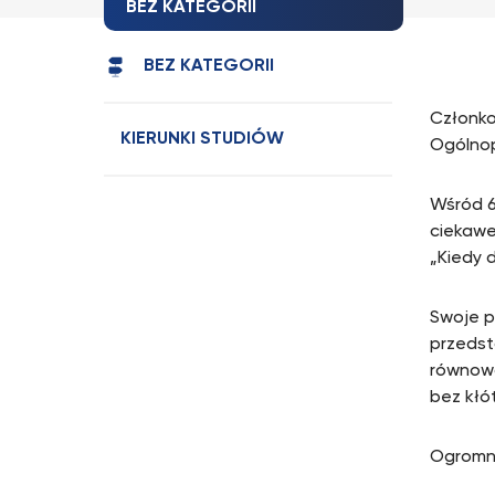
BEZ KATEGORII
BEZ KATEGORII
Członk
KIERUNKI STUDIÓW
Ogólnop
Wśród 6
ciekawe
„Kiedy d
Swoje p
przedst
równowa
bez kłót
Ogromni