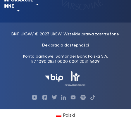
INFORMACJE
INNE
BKiP UKSW
/ © 2023 UKSW. Wszelkie prawa zastrzeżone.
Deklaracja dostępności
Konto bankowe: Santander Bank Polska S.A.
87 1090 2851 0000 0001 2031 4629
Profil
Profil
Profil
Profil
UKSW
Profil
UKSW
UKSW
UKSW
UKSW
UKSW
YouTube
UKSW
TikTok
Instagram
Facebook
Twitter
Linkedin
YouTube
Polski