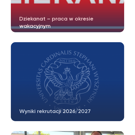
Dziekanat – praca w okresie
wakacyjnym
Szanowni Państwo, informujemy, że w okresie
wakacyjnym dziekanat pracuje tak,…
Wyniki rekrutacji 2026/2027
Tegoroczna rekrutacja na Wydział
Matematyczno-Przyrodniczy UKSW była