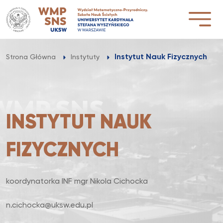
Przejdź
do
treści
Instytut Nauk Fizycznych
Strona Główna
Instytuty
INSTYTUT NAUK
FIZYCZNYCH
koordynatorka INF mgr Nikola Cichocka
n.cichocka@uksw.edu.pl