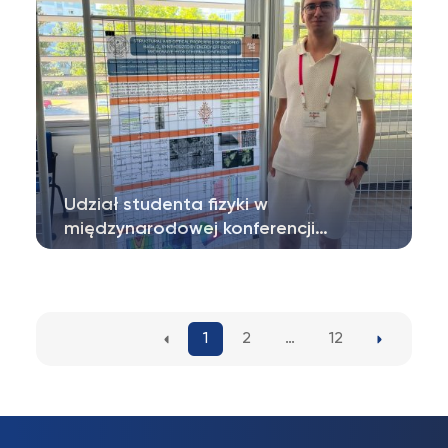
rekordowa…
Udział studenta fizyki w
międzynarodowej konferencji…
Nasz student Piotr Krztoń wraz z mgr Nikolą
Cichocką biorą udział w 10th International…
1
2
…
12