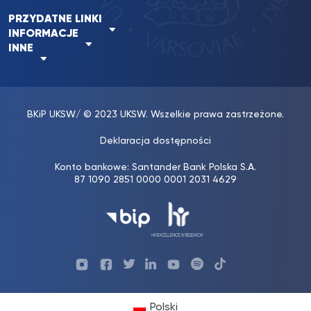
PRZYDATNE LINKI
INFORMACJE
INNE
BKiP UKSW
/ © 2023 UKSW. Wszelkie prawa zastrzeżone.
Deklaracja dostępności
Konto bankowe: Santander Bank Polska S.A.
87 1090 2851 0000 0001 2031 4629
Profil
Profil
Profil
Profil
UKSW
Profil
UKSW
UKSW
UKSW
UKSW
UKSW
YouTube
UKSW
TikTok
Instagram
Facebook
Twitter
Linkedin
YouTube
Polski