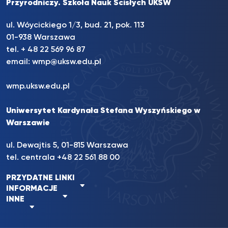
Przyrodniczy. Szkoła Nauk Ścisłych UKSW
ul. Wóycickiego 1/3, bud. 21, pok. 113
01-938 Warszawa
tel. + 48 22 569 96 87
email:
wmp@uksw.edu.pl
wmp.uksw.edu.pl
Uniwersytet Kardynała Stefana Wyszyńskiego w
Warszawie
ul. Dewajtis 5, 01-815 Warszawa
tel. centrala +48 22 561 88 00
PRZYDATNE LINKI
INFORMACJE
INNE