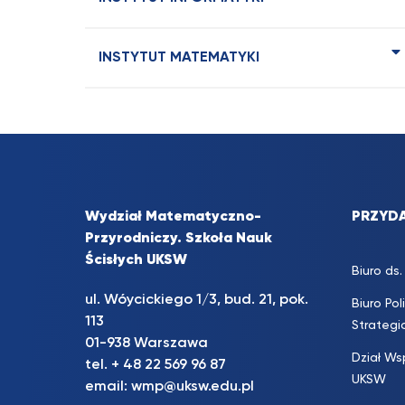
INSTYTUT MATEMATYKI
Wydział Matematyczno-
PRZYDA
Przyrodniczy. Szkoła Nauk
Ścisłych UKSW
Biuro d
ul. Wóycickiego 1/3, bud. 21, pok.
Biuro Pol
113
Strateg
01-938 Warszawa
Dział Ws
tel. + 48 22 569 96 87
UKSW
email:
wmp@uksw.edu.pl