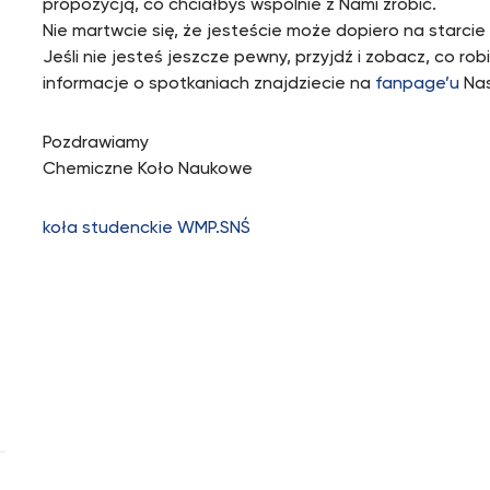
propozycją, co chciałbyś wspólnie z Nami zrobić.
Nie martwcie się, że jesteście może dopiero na starcie
Jeśli nie jesteś jeszcze pewny, przyjdź i zobacz, co r
informacje o spotkaniach znajdziecie na
fanpage’u
Nas
Pozdrawiamy
Chemiczne Koło Naukowe
koła studenckie WMP.SNŚ