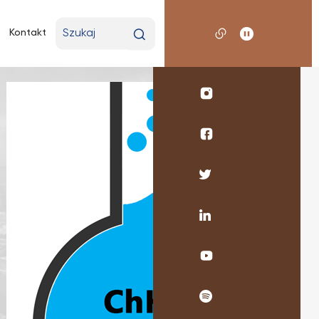
Wpisz
Kontakt
wyszukiwaną
frazę
Profil
UKSW
Instagram
Profil
WMP
SNŚ
Profil
UKSW
UKSW
Facebook
Twitter
Profil
UKSW
Linkedin
UKSW
YouTube
UKSW
Spotify