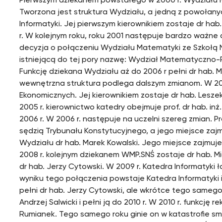
Pierwszym dziekanem powstałego w 2000 r. Wydziału M
Tworzona jest struktura Wydziału, a jedną z powołany
Informatyki. Jej pierwszym kierownikiem zostaje dr hab.
r. W kolejnym roku, roku 2001 następuje bardzo ważne
decyzja o połączeniu Wydziału Matematyki ze Szkołą N
istniejącą do tej pory nazwę: Wydział Matematyczno-P
Funkcję dziekana Wydziału aż do 2006 r pełni dr hab. 
wewnętrzna struktura podlega dalszym zmianom. W 20
Ekonomicznych. Jej kierownikiem zostaje dr hab. Leszek
2005 r. kierownictwo katedry obejmuje prof. dr hab. inż
2006 r. W 2006 r. następuje na uczelni szereg zmian. Pr
sędzią Trybunału Konstytucyjnego, a jego miejsce zaj
Wydziału dr hab. Marek Kowalski. Jego miejsce zajmuje 
2008 r. kolejnym dziekanem WMP.SNŚ zostaje dr hab. Mi
dr hab. Jerzy Cytowski. W 2009 r. Katedra Informatyki 
wyniku tego połączenia powstaje Katedra Informatyki i
pełni dr hab. Jerzy Cytowski, ale wkrótce tego samego 
Andrzej Salwicki i pełni ją do 2010 r. W 2010 r. funkcję re
Rumianek. Tego samego roku ginie on w katastrofie smol