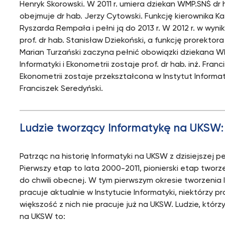
Henryk Skorowski. W 2011 r. umiera dziekan WMP.SNŚ dr h
obejmuje dr hab. Jerzy Cytowski. Funkcję kierownika Ka
Ryszarda Rempała i pełni ją do 2013 r. W 2012 r. w wyn
prof. dr hab. Stanisław Dziekoński, a funkcję prorektor
Marian Turzański zaczyna pełnić obowiązki dziekana WM
Informatyki i Ekonometrii zostaje prof. dr hab. inż. Fra
Ekonometrii zostaje przekształcona w Instytut Informatyk
Franciszek Seredyński.
Ludzie tworzący Informatykę na UKSW:
Patrząc na historię Informatyki na UKSW z dzisiejszej
Pierwszy etap to lata 2000-2011, pionierski etap tworzen
do chwili obecnej. W tym pierwszym okresie tworzenia Inf
pracuje aktualnie w Instytucie Informatyki, niektórzy 
większość z nich nie pracuje już na UKSW. Ludzie, którz
na UKSW to: