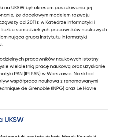
yki na UKSW był okresem poszukiwania jej
onanie, że docelowym modelem rozwoju
ząwszy od 2011 r. w Katedrze Informatyki i
śnie liczba samodzielnych pracowników naukowych
 dominująca grupa Instytutu Informatyki
u.
odzielnych pracowników naukowych istotny
rysie wieloletnią pracę naukową oraz uzyskanie
atyki PAN (IPI PAN) w Warszawie. Na skład
y wpływ współpraca naukowa z renomowanymi
lytechnique de Grenoble (INPG) oraz Le Havre
 na UKSW