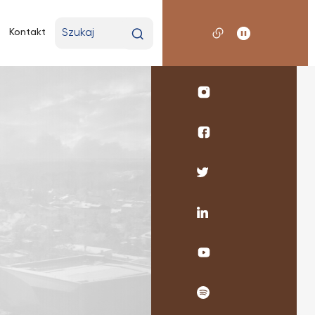
Wpisz
Kontakt
wyszukiwaną
frazę
Profil
UKSW
Instagram
Profil
WMP
SNŚ
Profil
UKSW
UKSW
Facebook
Twitter
Profil
UKSW
Linkedin
UKSW
YouTube
UKSW
Spotify