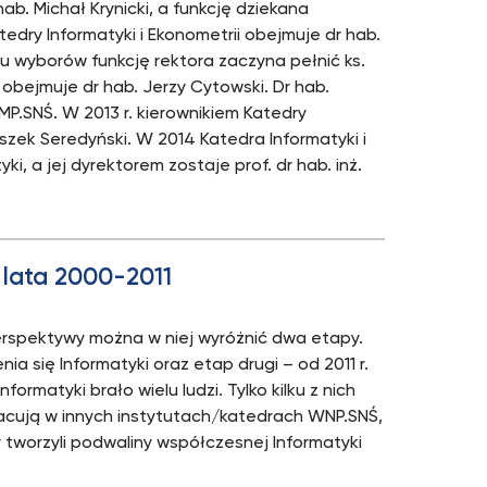
ab. Michał Krynicki, a funkcję dziekana
tedry Informatyki i Ekonometrii obejmuje dr hab.
iku wyborów funkcję rektora zaczyna pełnić ks.
a obejmuje dr hab. Jerzy Cytowski. Dr hab.
P.SNŚ. W 2013 r. kierownikiem Katedry
nciszek Seredyński. W 2014 Katedra Informatyki i
i, a jej dyrektorem zostaje prof. dr hab. inż.
 lata 2000-2011
 perspektywy można w niej wyróżnić dwa etapy.
ia się Informatyki oraz etap drugi – od 2011 r.
ormatyki brało wielu ludzi. Tylko kilku z nich
pracują w innych instytutach/katedrach WNP.SNŚ,
y tworzyli podwaliny współczesnej Informatyki