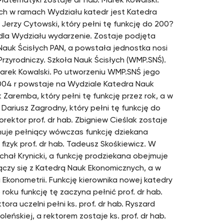
atematyki zostaje dr hab. Marek Kowalski.
ch w ramach Wydziału katedr jest Katedra
 Jerzy Cytowski, który pełni tę funkcję do 200?
 dla Wydziału wydarzenie. Zostaje podjęta
auk Ścisłych PAN, a powstała jednostka nosi
rzyrodniczy. Szkoła Nauk Ścisłych (WMP.SNŚ).
Marek Kowalski. Po utworzeniu WMP.SNŚ jego
04 r powstaje na Wydziale Katedra Nauk
 Zaremba, który pełni tę funkcję przez rok, a w
. Dariusz Zagrodny, który pełni tę funkcję do
orektor prof. dr hab. Zbigniew Cieślak zostaje
muje pełniący wówczas funkcję dziekana
fizyk prof. dr hab. Tadeusz Skośkiewicz. W
chał Krynicki, a funkcję prodziekana obejmuje
łączy się z Katedrą Nauk Ekonomicznych, a w
 Ekonometrii. Funkcję kierownika nowej katedry
roku funkcję tę zaczyna pełnić prof. dr hab.
ktora uczelni pełni ks. prof. dr hab. Ryszard
eńskiej, a rektorem zostaje ks. prof. dr hab.