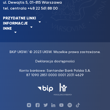
ul. Dewajtis 5, 01-815 Warszawa
tel. centrala +48 22 561 88 00
PRZYDATNE LINKI
INFORMACJE
INNE
BKiP UKSW
/ © 2023 UKSW. Wszelkie prawa zastrzeżone.
Deklaracja dostępności
Konto bankowe: Santander Bank Polska S.A.
87 1090 2851 0000 0001 2031 4629
Profil
Profil
Profil
Profil
UKSW
Profil
UKSW
UKSW
UKSW
UKSW
UKSW
YouTube
UKSW
TikTok