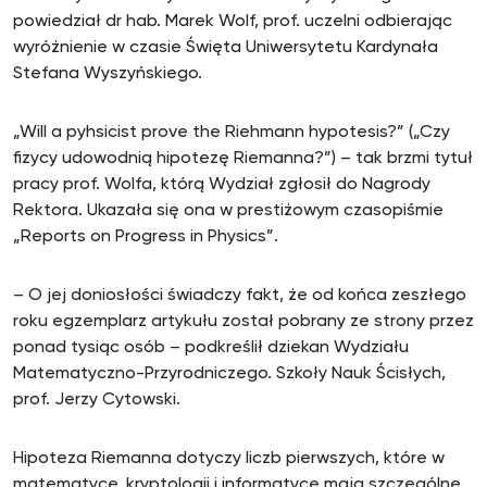
powiedział dr hab. Marek Wolf, prof. uczelni odbierając
wyróżnienie w czasie Święta Uniwersytetu Kardynała
Stefana Wyszyńskiego.
„Will a pyhsicist prove the Riehmann hypotesis?” („Czy
fizycy udowodnią hipotezę Riemanna?”) – tak brzmi tytuł
pracy prof. Wolfa, którą Wydział zgłosił do Nagrody
Rektora. Ukazała się ona w prestiżowym czasopiśmie
„Reports on Progress in Physics”.
– O jej doniosłości świadczy fakt, że od końca zeszłego
roku egzemplarz artykułu został pobrany ze strony przez
ponad tysiąc osób – podkreślił dziekan Wydziału
Matematyczno-Przyrodniczego. Szkoły Nauk Ścisłych,
prof. Jerzy Cytowski.
Hipoteza Riemanna dotyczy liczb pierwszych, które w
matematyce, kryptologii i informatyce mają szczególne