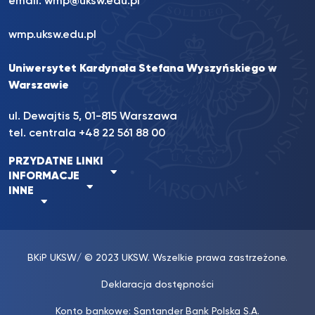
email:
wmp@uksw.edu.pl
wmp.uksw.edu.pl
Uniwersytet Kardynała Stefana Wyszyńskiego w
Warszawie
ul. Dewajtis 5, 01-815 Warszawa
tel. centrala +48 22 561 88 00
PRZYDATNE LINKI
INFORMACJE
INNE
BKiP UKSW
/ © 2023 UKSW. Wszelkie prawa zastrzeżone.
Deklaracja dostępności
Konto bankowe: Santander Bank Polska S.A.