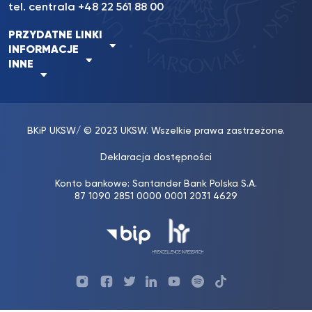
tel. centrala +48 22 561 88 00
PRZYDATNE LINKI
INFORMACJE
INNE
BKiP UKSW
/ © 2023 UKSW. Wszelkie prawa zastrzeżone.
Deklaracja dostępności
Konto bankowe: Santander Bank Polska S.A.
87 1090 2851 0000 0001 2031 4629
Profil
Profil
Profil
Profil
UKSW
Profil
UKSW
UKSW
UKSW
UKSW
UKSW
YouTube
UKSW
TikTok
Instagram
Facebook
Twitter
Linkedin
YouTube