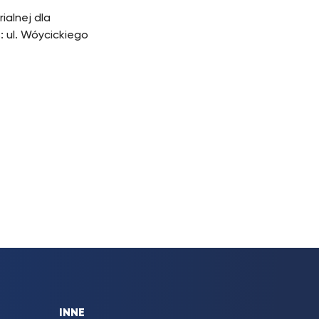
ialnej dla
: ul. Wóycickiego
INNE