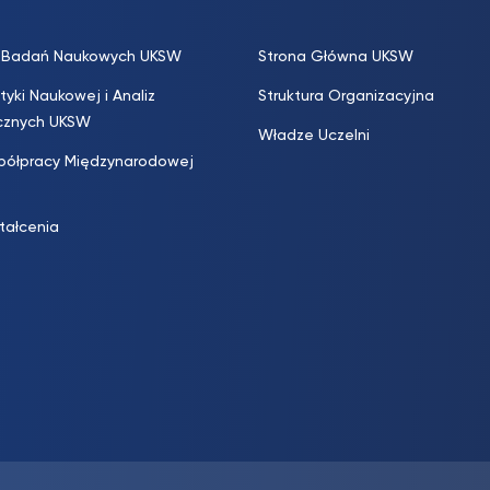
s. Badań Naukowych UKSW
Strona Główna UKSW
ityki Naukowej i Analiz
Struktura Organizacyjna
icznych UKSW
Władze Uczelni
półpracy Międzynarodowej
ztałcenia