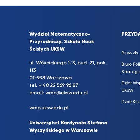
Wydział Matematyczno-
PRZYDA
Przyrodniczy. Szkoła Nauk
Ścisłych UKSW
Biuro d
ul. Wóycickiego 1/3, bud. 21, pok.
Biuro Pol
113
Strateg
01-938 Warszawa
Dział Ws
tel. + 48 22 569 96 87
UKSW
email:
wmp@uksw.edu.pl
Dział Ks
wmp.uksw.edu.pl
Uniwersytet Kardynała Stefana
Wyszyńskiego w Warszawie