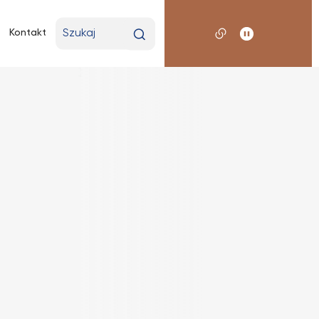
Wpisz
Kontakt
wyszukiwaną
frazę