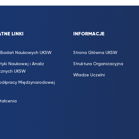
TNE LINKI
INFORMACJE
s. Badań Naukowych UKSW
Strona Główna UKSW
ityki Naukowej i Analiz
Struktura Organizacyjna
icznych UKSW
Władze Uczelni
półpracy Międzynarodowej
ztałcenia