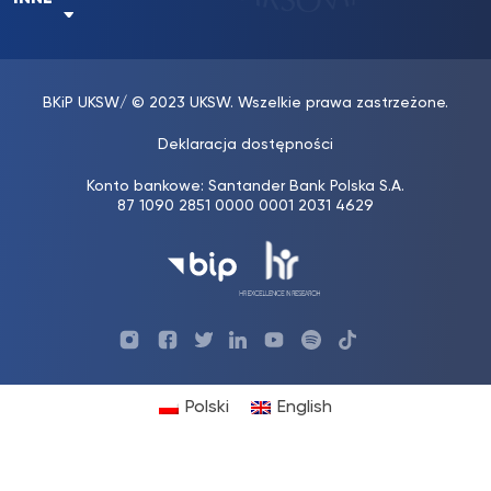
BKiP UKSW
/ © 2023 UKSW. Wszelkie prawa zastrzeżone.
Deklaracja dostępności
Konto bankowe: Santander Bank Polska S.A.
87 1090 2851 0000 0001 2031 4629
Profil
Profil
Profil
Profil
UKSW
Profil
UKSW
UKSW
UKSW
UKSW
UKSW
YouTube
UKSW
TikTok
Instagram
Facebook
Twitter
Linkedin
YouTube
Polski
English