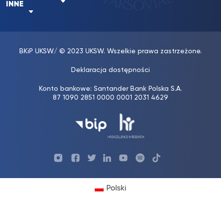
INNE
BKiP UKSW
/ © 2023 UKSW. Wszelkie prawa zastrzeżone.
Deklaracja dostępności
Konto bankowe: Santander Bank Polska S.A.
87 1090 2851 0000 0001 2031 4629
Profil
Profil
Profil
Profil
UKSW
Profil
UKSW
UKSW
UKSW
UKSW
UKSW
YouTube
UKSW
TikTok
Instagram
Facebook
Twitter
Linkedin
YouTube
Polski