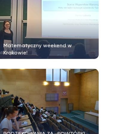
Matematyczny weekend w
Krakowie!
Matematyczny weekend w Krakowie! 📐W
dniach 10–12 kwietnia przedstawiciele
koła…
PODZIĘKOWANIA ZA „POWTÓRKI