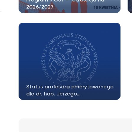
2026/2027
Szanowni Państwo, serdecznie
zapraszamy do aplikowania na program
MOST –…
Status profesora emerytowanego
dla dr. hab. Jerzego…
Podczas posiedzenia Senatu
Uniwersytetu Kardynała Stefana
Wyszyńskiego status…