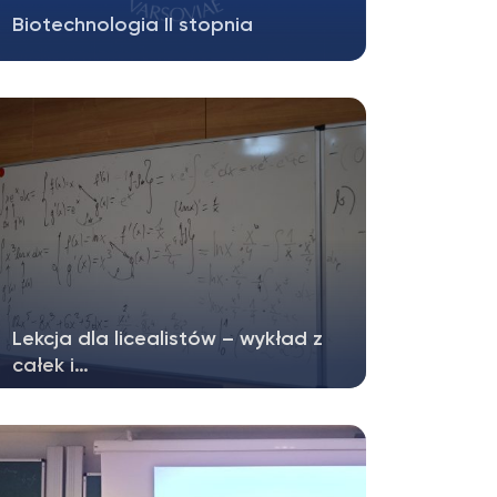
Biotechnologia II stopnia
Biotechnologia II stopnia Wydział Biologii i
Nauk o Środowisku UKSW wraz z
Wydziałem…
Lekcja dla licealistów – wykład z
całek i…
Stało się już tradycja, że Matematyczne
Koło Naukowe „Inny wymiar” prowadzi…