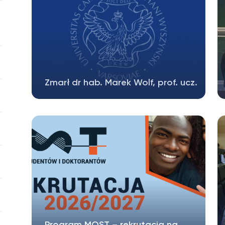
Zmarł dr hab. Marek Wolf, prof. ucz.
Z ogromnym żalem zawiadamiamy, że
24.04.2026 r. zmarł dr hab. Marek Wolf,
prof….
Program MOST – rekrutacja na