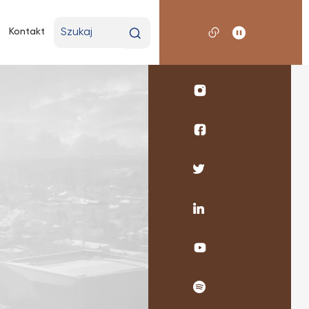
Wpisz
Kontakt
wyszukiwaną
frazę
Profil
UKSW
Instagram
Profil
WMP
SNŚ
Profil
UKSW
UKSW
Facebook
Twitter
Profil
UKSW
Linkedin
UKSW
YouTube
UKSW
Spotify