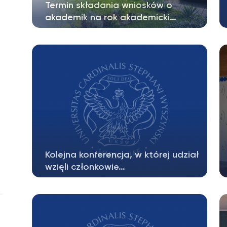
Termin składania wniosków o
akademik na rok akademicki…
Termin składania wniosków o akademik
na rok akademicki 2026/2027: Studenci
II…
Kolejna konferencja, w której udział
wzięli członkowie…
Członkowie Matematycznego Koła
Naukowego „Inny wymiar” gościli w
Poznaniu na…