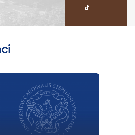
UKSW
TikTok
ci