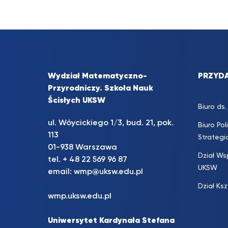
Wydział Matematyczno-
PRZYDA
Przyrodniczy. Szkoła Nauk
Ścisłych UKSW
Biuro d
ul. Wóycickiego 1/3, bud. 21, pok.
Biuro Pol
113
Strateg
01-938 Warszawa
Dział Ws
tel. + 48 22 569 96 87
UKSW
email:
wmp@uksw.edu.pl
Dział Ks
wmp.uksw.edu.pl
Uniwersytet Kardynała Stefana