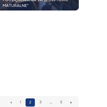
MATURALNE”
Serdecznie dziękujemy Naukowemu Kołu
Matematycznemu „Inny Wymiar” za
przeprowadzenie…
1
2
3
…
5