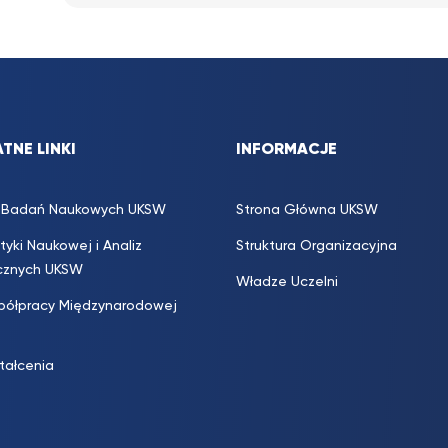
TNE LINKI
INFORMACJE
s. Badań Naukowych UKSW
Strona Główna UKSW
ityki Naukowej i Analiz
Struktura Organizacyjna
icznych UKSW
Władze Uczelni
półpracy Międzynarodowej
ztałcenia